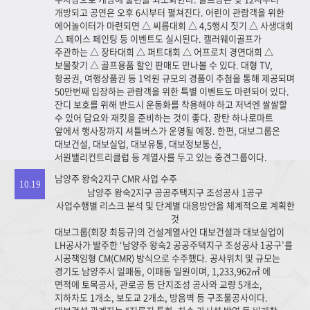
개방되고 공연은 오후 6시부터 펼쳐진다. 어린이 관람객을 위한
에어놀이터가 마련되면 △ 씨름대회 △ 4,5행시 짓기 △ 사생대회
△ 페이스 페인팅 등 이벤트도 실시된다. 캘러웨이골프가
주관하는 △ 장타대회 △ 퍼트대회 △ 어프로치 경연대회 △
보물찾기 △ 골프용품 할인 판매도 만나볼 수 있다. 대형 TV,
항공권, 여행상품권 등 1억원 규모의 경품이 추첨을 통해 제공되며
50만번째 입장하는 관람객을 위한 특별 이벤트도 마련되어 있다.
잔디 보호를 위해 반드시 운동화를 착용해야 하고 저녁엔 쌀쌀할
수 있어 담요와 재킷을 준비하는 것이 좋다. 광탄 하나로마트
앞에서 행사장까지 셔틀버스가 운영될 예정. 한편, 대보그룹은
대보건설, 대보실업, 대보유통, 대보정보통신,
서원밸리컨트리클럽 등 계열사를 두고 있는 중견그룹이다.
남양주 왕숙2지구 CMR 사업 수주
10.19
남양주 왕숙2지구 공공주택지구 조성공사 1공구
사업수행별 리스크 분석 및 단계별 대응방안을 체계적으로 계획한
것
대보그룹(회장 최등규)의 건설계열사인 대보건설과 대보실업이
LH공사가 발주한 ‘남양주 왕숙2 공공주택지구 조성공사 1공구’를
시공책임형 CM(CMR) 방식으로 수주했다. 공사위치 및 규모는
경기도 남양주시 일패동, 이패동 일원이며, 1,233,962㎡ 에
면적에 토목공사, 관로공 등 단지조성 공사와 교량 5개소,
지하차도 1개소, 보도교 2개소, 방음벽 등 구조물공사이다.