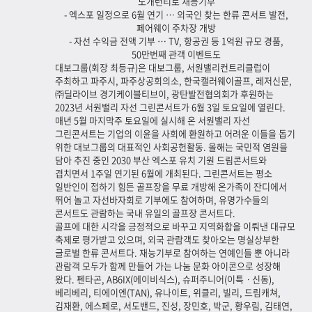
노개런티로 재능기부
- 엑스포 일정으로 6월 연기 … 외국인 찾는 한류 콘서트 발전,
페어웨이 주차장 개방
- 자선 수익금 전액 기부 … TV, 항공권 등 1억원 규모 경품,
50만번째 관객 이벤트도
대보그룹(회장 최등규)은 대보그룹, 서원밸리컨트리클럽이
주최하고 파주시, 파주상공회의소, 한국캘러웨이골프, 레저신문,
㈜딜라이브 경기케이블티브이, 광탄발전협의회가 후원하는
2023년 서원밸리 자선 그린콘서트가 6월 3일 토요일에 열린다.
매년 5월 마지막주 토요일에 실시해 온 서원밸리 자선
그린콘서트는 기업의 이윤을 사회에 환원하고 어려운 이들을 돕기
위한 대보그룹의 대표적인 사회공헌활동. 올해는 국민적 염원을
담아 추진 중인 2030 부산 엑스포 유치 기원 드림콘서트와
겹치면서 1주일 연기된 6월에 개최된다. 그린콘서트는 평소
일반인이 접하기 힘든 골프장을 무료 개방해 온가족이 잔디에서
뛰어 놀고 자선바자회로 기부에도 참여하며, 유명가수들의
콘서트도 관람하는 국내 유일의 골프장 콘서트다.
골프에 대한 시각을 긍정적으로 바꾸고 지역화합을 이뤄낸 대규모
축제로 평가받고 있으며, 외국 관람객도 찾아오는 명실상부한
글로벌 한류 콘서트다. 재능기부로 참여하는 연예인들 뿐 아니라
관람객 모두가 함께 만들어 가는 나눔 문화 아이콘으로 성장해
왔다. 펜타곤, AB6IX(에이비식스), 슈퍼주니어(이특ㆍ신동),
베리베리, 티에이엔(TAN), 유나이트, 위클리, 빌리, 드림캐쳐,
김재환, 에스페로, 서도밴드, 진성, 장민호, 박군, 황우림, 김태연,