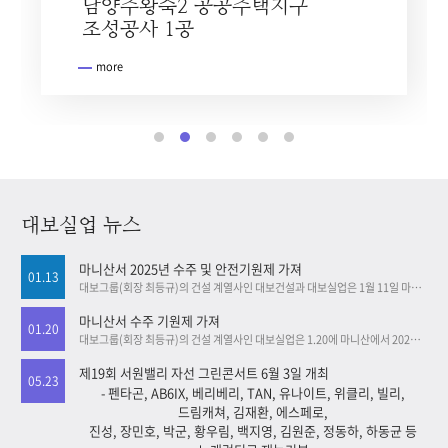
송산그린시티 서측 선도사업지구
남양주왕숙2 공공주택지구
군내~내촌 국지도 건설공사
고성~통영 국도건설공사
보령~청양(제1공구)
영산강 강변도로(2공구) 개설공사
조성공사
조성공사 1공
도로건설공사
more
more
more
more
more
more
대보실업 뉴스
마니산서 2025년 수주 및 안전기원제 가져
01.13
대보그룹(회장 최등규)의 건설 계열사인 대보건설과 대보실업은 1월 11일 마니산에서 2025년 ‘수주 및 안전기원제’를 가졌다. 대보실업 장상근 대표와 대보건설 김성호 대표를 비롯, 영업 관련 부서 임직원 약 40명은 이날 마니산 정상에 올라 수주 및 안전기원제를 갖고 을사년 수주 목표 달성을 위한 결의를 다졌다. 대보그룹 관계자는 “최근 경영 환경의 불확실성이 높아지고 있는 가운데 건설사별로 양질의 일감을 확보하기 위한 경쟁이 어느 때보다 치열하다”며 “2025년 수주 목표를 반드시 달성하겠다는 의지를 다지고자 수주기원제를 개최했다”고 밝혔다. 한편 대보건설은 지난해 사상 최고의 수주 실적인 1조 6천억원 이상의 수주고를 기록하며 2년 연속 수주 1조원을 돌파했고, 대보실업도 수주 목표를 초과 달성한 바 있다.
마니산서 수주 기원제 가져
01.20
대보그룹(회장 최등규)의 건설 계열사인 대보실업은 1.20에 마니산에서 2024년 ‘수주 기원제’를 개최했다. 대보실업 장상근 대표와 영업 관련 부서 임직원은 이날 마니산 정상에 올라 기원제를 갖고 갑진년 사업 목표 달성을 위한 결의를 다졌다. 대보실업 관계자는 “최근 건설 경기 악화에 따라 건설사별로 양질의 일감을 확보하기 위한 경쟁이 더욱 치열해지고 있다”며 “정신 무장을 새롭게 하고 2024년 수주 목표를 반드시 달성하겠다는 의지를 다지고자 수주기원제를 개최했다”고 밝혔다. 한편, 2023년 대보실업은 수주 목표를 초과 달성했다.
제19회 서원밸리 자선 그린콘서트 6월 3일 개최
05.23
- 펜타곤, AB6IX, 베리베리, TAN, 유나이트, 위클리, 빌리,
드림캐쳐, 김재환, 에스페로,
진성, 장민호, 박군, 황우림, 백지영, 김원준, 정동하, 하동균 등