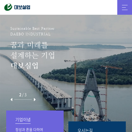
Sustainable Best Partner
DAEBO INDUSTRIAL
꿈과 미래를
설계하는 기업
대보실업
2
/
3
기업이념
정성과 혼을 다하여
오시는길