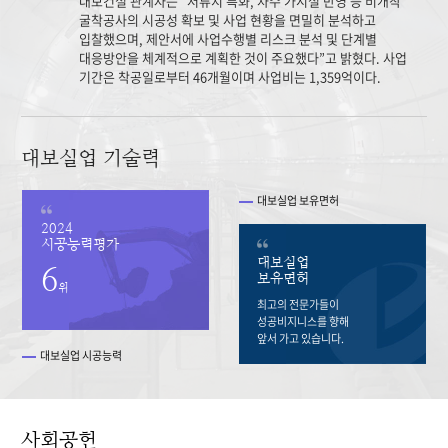
대보건설 관계자는 “저류지 특화, 차수 가시설 반영 등 비개착
굴착공사의 시공성 확보 및 사업 현황을 면밀히 분석하고
입찰했으며, 제안서에 사업수행별 리스크 분석 및 단계별
대응방안을 체계적으로 계획한 것이 주요했다”고 밝혔다. 사업
기간은 착공일로부터 46개월이며 사업비는 1,359억이다.
대보실업 기술력
대보실업 보유면허
2024
시공능력평가
대보실업
6
보유면허
위
최고의 전문가들이
성공비지니스를 향해
앞서 가고 있습니다.
대보실업 시공능력
사회공헌