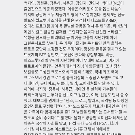
백지영, 김원준, 정동하, 하동균, 김연지, 권인서, 박미선(MC)이
출연진으로 최종 확정됐다. 이들은 어려운 이웃을 돕는 나눔의
취지에 공감해 모두 재능기부 형식으로 참여한다. 먼저 5월 신곡
발표와 월드투어 소식을 전해 온 완성형 아티스트돌 AB6IX,
오디션 프로그램 참여 등 활발한 활동을 펼쳐 온 펜타곤, 워너원의
메인 보컬로 활동한 김재환, 트렌디한 음악과 신선한 스타일로
유행을 선도하는 베리베리 등 아이돌 그룹이 지난해에 이어
그린콘서트를 찾는다. 온 가족이 즐기는 콘서트인 만큼 올해는
트로트 군단이 보강된 것도 특징이다. 왕성한 활동을 펼치고 있는
트롯계의 BTS 장민호, 트롯신이떴다와 강철부대의 박군,
미스트롯2의 황우림이 지난해에 이어 무대에 오르고, 여기에
트로트계의 큰형님 안동역에서의 진성이 합류했다. 또 최정상
보컬들로 구성된 크로스오버 그룹 에스페로, 국내 최초 국악
크로스오버 경연 프로그램 풍류대장의 우승팀 서도밴드 그리고
티에이엔, 유나이트, 위클리, 빌리, 드림캐쳐를 만날 수 있다.
이외에 백지영, 정동하, 하동균, 백아연 등 실력파 가수들이
카리스마 넘치는 무대를 선보이고 김원준, 이특, 신동도 만나 볼 수
있다. 대보그룹 관계자는 “댄스, 트로트, 발라드, 국악팀 등 다양한
출연진들로 구성됐다”며 “남녀노소 모두가 탁트인 대자연 속에서
온 가족이 다 함께 여유를 즐기고 낭만을 만끽하는 콘서트가 될 수
있도록 준비 중이다”고 밝혔다. 올해도 방송인 박미선과 레저신문
이종현 국장이 사회를 맡고, 10월 국내 유일의 LPGA 대회가
개최될 서원힐스는 이스트코스 9개홀 전체 페어웨이를
주차장으로 개방해 불편을 최소화한다. 골프장은 낮 12시부터