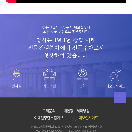
전문건설의 선두주자 대보실업에
오신 것을 진심으로 환영합니다.
당사는 1981년 창립 이래
전문건설분야에서 선두주자로서
성장하여 왔습니다.
인사말
기업이념
연혁
대보인사이드
고객문의
개인정보처리방침
이메일무단수집거부
대보인사이드
06367 서울특별시 강남구 광평로 280 로즈데일빌딩 6층
Tel 02.3016.9000
Fax 002.3016.9169