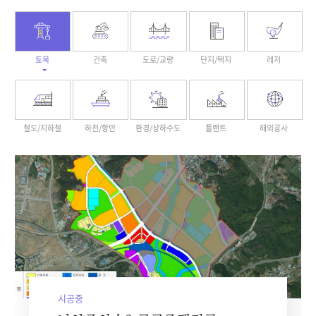
토목
건축
도로/교량
단지/택지
레저
철도/지하철
하천/항만
환경/상하수도
플랜트
해외공사
시공중
시공중
시공중
시공중
완공
완공